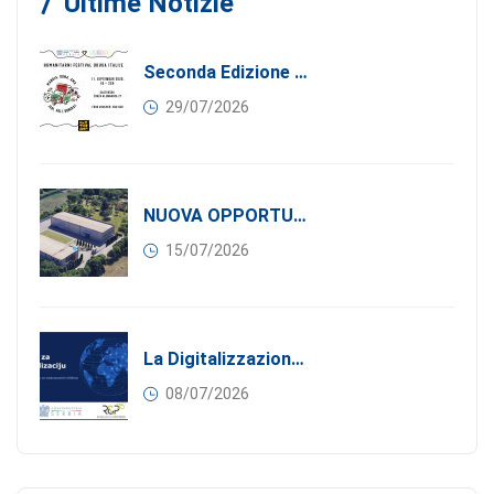
Ultime Notizie
Seconda Edizione Di MANGIA. DONA. AMA: Quando La Gastronomia Incontra La Solidarietà, 11 Settembre 2026
29/07/2026
NUOVA OPPORTUNITÀ DI BUSINESS PER I SOCI DI CONFINDUSTRIA SERBIA: Affitasi Un Moderno Capannone Industriale A Pančevo – 1.200 M² Nella Zona Industriale
15/07/2026
La Digitalizzazione Come Motore Dell’internazionalizzazione
08/07/2026