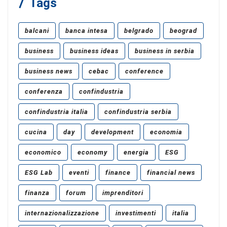
Tags
balcani
banca intesa
belgrado
beograd
business
business ideas
business in serbia
business news
cebac
conference
conferenza
confindustria
confindustria italia
confindustria serbia
cucina
day
development
economia
economico
economy
energia
ESG
ESG Lab
eventi
finance
financial news
finanza
forum
imprenditori
internazionalizzazione
investimenti
italia