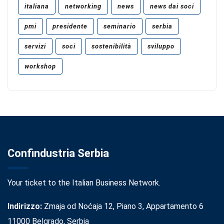
italiana
networking
news
news dai soci
pmi
presidente
seminario
serbia
servizi
soci
sostenibilità
sviluppo
workshop
Confindustria Serbia
Your ticket to the Italian Business Network.
Indirizzo:
Zmaja od Noćaja 12, Piano 3, Appartamento 6
11000 Belgrado, Serbia