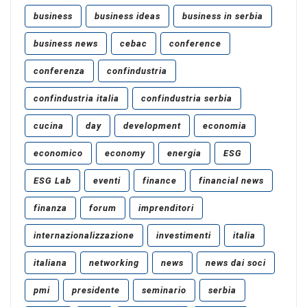
business
business ideas
business in serbia
business news
cebac
conference
conferenza
confindustria
confindustria italia
confindustria serbia
cucina
day
development
economia
economico
economy
energia
ESG
ESG Lab
eventi
finance
financial news
finanza
forum
imprenditori
internazionalizzazione
investimenti
italia
italiana
networking
news
news dai soci
pmi
presidente
seminario
serbia