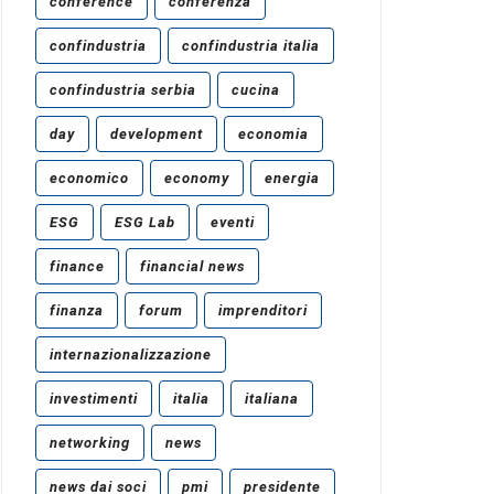
conference
conferenza
confindustria
confindustria italia
confindustria serbia
cucina
day
development
economia
economico
economy
energia
ESG
ESG Lab
eventi
finance
financial news
finanza
forum
imprenditori
internazionalizzazione
investimenti
italia
italiana
networking
news
news dai soci
pmi
presidente