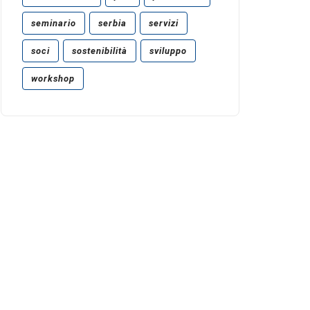
seminario
serbia
servizi
soci
sostenibilità
sviluppo
workshop