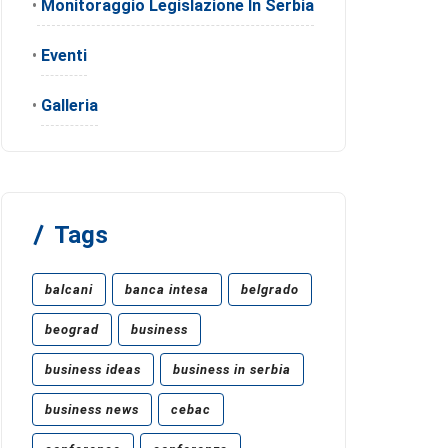
•
Monitoraggio Legislazione In Serbia
•
Eventi
•
Galleria
Tags
balcani
banca intesa
belgrado
beograd
business
business ideas
business in serbia
business news
cebac