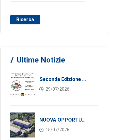
Ricerca
Ultime Notizie
Seconda Edizione Di MANGIA. DONA. AMA: Quando La Gastronomia Incontra La Solidarietà, 11 Settembre 2026
29/07/2026
NUOVA OPPORTUNITÀ DI BUSINESS PER I SOCI DI CONFINDUSTRIA SERBIA: Affitasi Un Moderno Capannone Industriale A Pančevo – 1.200 M² Nella Zona Industriale
15/07/2026