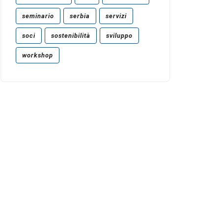
seminario
serbia
servizi
soci
sostenibilità
sviluppo
workshop