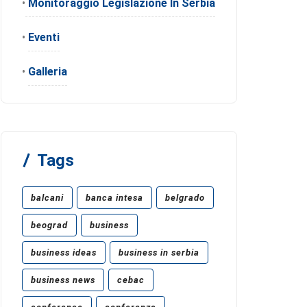
•
Monitoraggio Legislazione In Serbia
•
Eventi
•
Galleria
Tags
balcani
banca intesa
belgrado
beograd
business
business ideas
business in serbia
business news
cebac