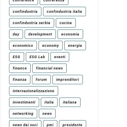
conference
conferenza
confindustria
confindustria italia
confindustria serbia
cucina
day
development
economia
economico
economy
energia
ESG
ESG Lab
eventi
finance
financial news
finanza
forum
imprenditori
internazionalizzazione
investimenti
italia
italiana
networking
news
news dai soci
pmi
presidente