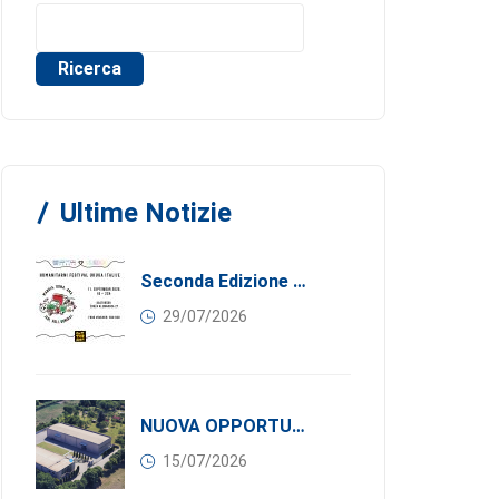
Ricerca
Ultime Notizie
Seconda Edizione Di MANGIA. DONA. AMA: Quando La Gastronomia Incontra La Solidarietà, 11 Settembre 2026
29/07/2026
NUOVA OPPORTUNITÀ DI BUSINESS PER I SOCI DI CONFINDUSTRIA SERBIA: Affitasi Un Moderno Capannone Industriale A Pančevo – 1.200 M² Nella Zona Industriale
15/07/2026