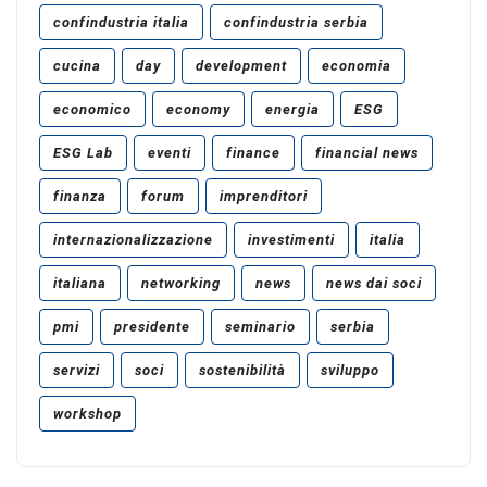
confindustria italia
confindustria serbia
cucina
day
development
economia
economico
economy
energia
ESG
ESG Lab
eventi
finance
financial news
finanza
forum
imprenditori
internazionalizzazione
investimenti
italia
italiana
networking
news
news dai soci
pmi
presidente
seminario
serbia
servizi
soci
sostenibilità
sviluppo
workshop