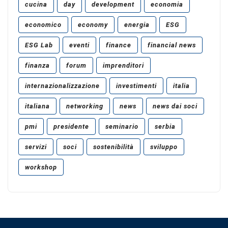
cucina
day
development
economia
economico
economy
energia
ESG
ESG Lab
eventi
finance
financial news
finanza
forum
imprenditori
internazionalizzazione
investimenti
italia
italiana
networking
news
news dai soci
pmi
presidente
seminario
serbia
servizi
soci
sostenibilità
sviluppo
workshop