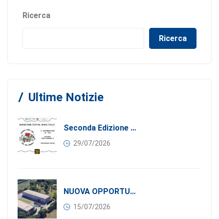
Ricerca
Ricerca
Ultime Notizie
Seconda Edizione Di MANGIA. DONA. AMA: Quando La Gastronomia Incontra La Solidarietà, 11 Settembre 2026
29/07/2026
NUOVA OPPORTUNITÀ DI BUSINESS PER I SOCI DI CONFINDUSTRIA SERBIA: Affitasi Un Moderno Capannone Industriale A Pančevo – 1.200 M² Nella Zona Industriale
15/07/2026