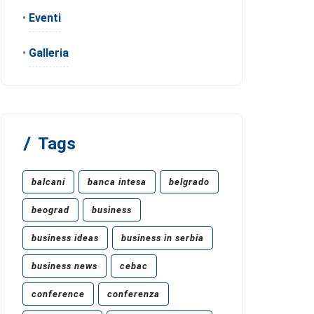
•
Eventi
•
Galleria
Tags
balcani
banca intesa
belgrado
beograd
business
business ideas
business in serbia
business news
cebac
conference
conferenza