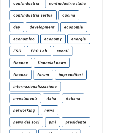
confindustria
confindustria italia
confindustria serbia
cucina
day
development
economia
economico
economy
energia
ESG
ESG Lab
eventi
finance
financial news
finanza
forum
imprenditori
internazionalizzazione
investimenti
italia
italiana
networking
news
news dai soci
pmi
presidente