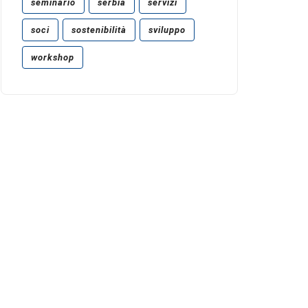
seminario
serbia
servizi
soci
sostenibilità
sviluppo
workshop