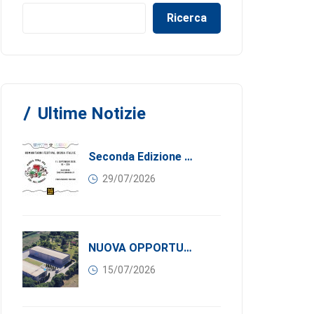
Ricerca
Ultime Notizie
Seconda Edizione Di MANGIA. DONA. AMA: Quando La Gastronomia Incontra La Solidarietà, 11 Settembre 2026
29/07/2026
NUOVA OPPORTUNITÀ DI BUSINESS PER I SOCI DI CONFINDUSTRIA SERBIA: Affitasi Un Moderno Capannone Industriale A Pančevo – 1.200 M² Nella Zona Industriale
15/07/2026