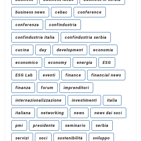
business news
cebac
conference
conferenza
confindustria
confindustria italia
confindustria serbia
cucina
day
development
economia
economico
economy
energia
ESG
ESG Lab
eventi
finance
financial news
finanza
forum
imprenditori
internazionalizzazione
investimenti
italia
italiana
networking
news
news dai soci
pmi
presidente
seminario
serbia
servizi
soci
sostenibilità
sviluppo