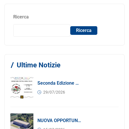
Ricerca
Ricerca
Ultime Notizie
Seconda Edizione Di MANGIA. DONA. AMA: Quando La Gastronomia Incontra La Solidarietà, 11 Settembre 2026
29/07/2026
NUOVA OPPORTUNITÀ DI BUSINESS PER I SOCI DI CONFINDUSTRIA SERBIA: Affitasi Un Moderno Capannone Industriale A Pančevo – 1.200 M² Nella Zona Industriale