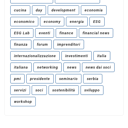
cucina
day
development
economia
economico
economy
energia
ESG
ESG Lab
eventi
finance
financial news
finanza
forum
imprenditori
internazionalizzazione
investimenti
italia
italiana
networking
news
news dai soci
pmi
presidente
seminario
serbia
servizi
soci
sostenibilità
sviluppo
workshop