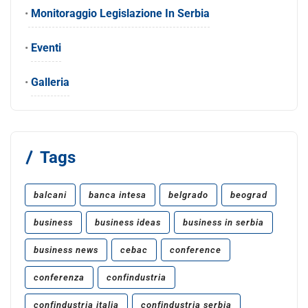
•
Monitoraggio Legislazione In Serbia
•
Eventi
•
Galleria
Tags
balcani
banca intesa
belgrado
beograd
business
business ideas
business in serbia
business news
cebac
conference
conferenza
confindustria
confindustria italia
confindustria serbia