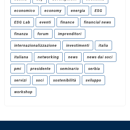
economico
economy
energia
ESG
ESG Lab
eventi
finance
financial news
finanza
forum
imprenditori
internazionalizzazione
investimenti
italia
italiana
networking
news
news dai soci
pmi
presidente
seminario
serbia
servizi
soci
sostenibilità
sviluppo
workshop