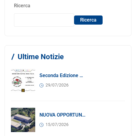
Ricerca
Ricerca
Ultime Notizie
Seconda Edizione Di MANGIA. DONA. AMA: Quando La Gastronomia Incontra La Solidarietà, 11 Settembre 2026
29/07/2026
NUOVA OPPORTUNITÀ DI BUSINESS PER I SOCI DI CONFINDUSTRIA SERBIA: Affitasi Un Moderno Capannone Industriale A Pančevo – 1.200 M² Nella Zona Industriale
15/07/2026