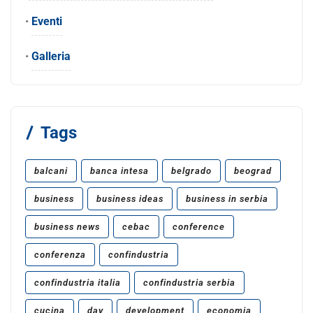
•
Eventi
•
Galleria
Tags
balcani
banca intesa
belgrado
beograd
business
business ideas
business in serbia
business news
cebac
conference
conferenza
confindustria
confindustria italia
confindustria serbia
cucina
day
development
economia