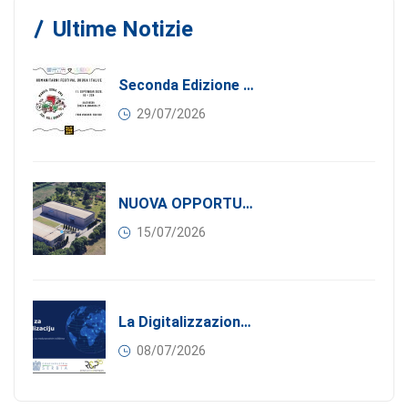
Ultime Notizie
Seconda Edizione Di MANGIA. DONA. AMA: Quando La Gastronomia Incontra La Solidarietà, 11 Settembre 2026
29/07/2026
NUOVA OPPORTUNITÀ DI BUSINESS PER I SOCI DI CONFINDUSTRIA SERBIA: Affitasi Un Moderno Capannone Industriale A Pančevo – 1.200 M² Nella Zona Industriale
15/07/2026
La Digitalizzazione Come Motore Dell’internazionalizzazione
08/07/2026