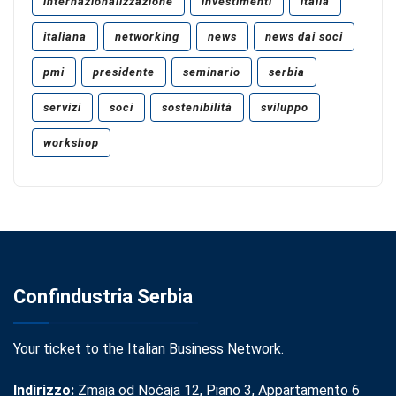
internazionalizzazione
investimenti
italia
italiana
networking
news
news dai soci
pmi
presidente
seminario
serbia
servizi
soci
sostenibilità
sviluppo
workshop
Confindustria Serbia
Your ticket to the Italian Business Network.
Indirizzo:
Zmaja od Noćaja 12, Piano 3, Appartamento 6