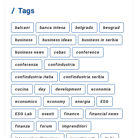
Tags
balcani
banca intesa
belgrado
beograd
business
business ideas
business in serbia
business news
cebac
conference
conferenza
confindustria
confindustria italia
confindustria serbia
cucina
day
development
economia
economico
economy
energia
ESG
ESG Lab
eventi
finance
financial news
finanza
forum
imprenditori