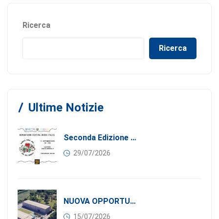
Ricerca
Ricerca
Ultime Notizie
Seconda Edizione Di MANGIA. DONA. AMA: Quando La Gastronomia Incontra La Solidarietà, 11 Settembre 2026
29/07/2026
NUOVA OPPORTUNITÀ DI BUSINESS PER I SOCI DI CONFINDUSTRIA SERBIA: Affitasi Un Moderno Capannone Industriale A Pančevo – 1.200 M² Nella Zona Industriale
15/07/2026