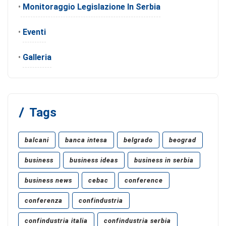
•
Monitoraggio Legislazione In Serbia
•
Eventi
•
Galleria
Tags
balcani
banca intesa
belgrado
beograd
business
business ideas
business in serbia
business news
cebac
conference
conferenza
confindustria
confindustria italia
confindustria serbia