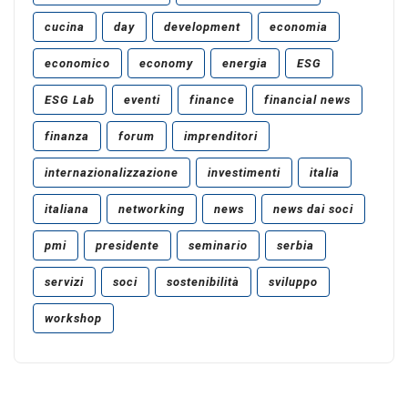
cucina
day
development
economia
economico
economy
energia
ESG
ESG Lab
eventi
finance
financial news
finanza
forum
imprenditori
internazionalizzazione
investimenti
italia
italiana
networking
news
news dai soci
pmi
presidente
seminario
serbia
servizi
soci
sostenibilità
sviluppo
workshop