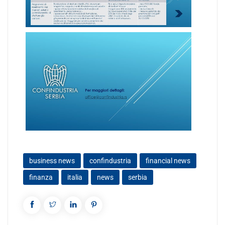
business news
confindustria
financial news
finanza
italia
news
serbia