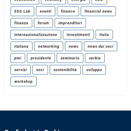
ESG Lab
eventi
finance
financial news
finanza
forum
imprenditori
internazionalizzazione
investimenti
italia
italiana
networking
news
news dai soci
pmi
presidente
seminario
serbia
servizi
soci
sostenibilità
sviluppo
workshop