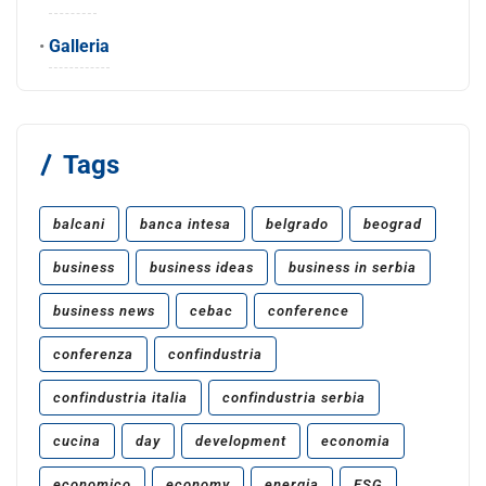
•
Galleria
Tags
balcani
banca intesa
belgrado
beograd
business
business ideas
business in serbia
business news
cebac
conference
conferenza
confindustria
confindustria italia
confindustria serbia
cucina
day
development
economia
economico
economy
energia
ESG