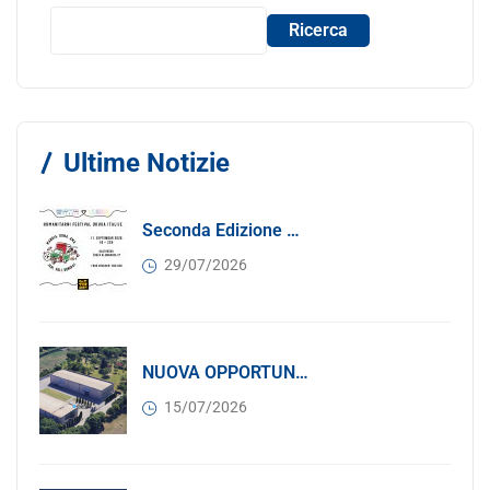
Ricerca
Ultime Notizie
Seconda Edizione Di MANGIA. DONA. AMA: Quando La Gastronomia Incontra La Solidarietà, 11 Settembre 2026
29/07/2026
NUOVA OPPORTUNITÀ DI BUSINESS PER I SOCI DI CONFINDUSTRIA SERBIA: Affitasi Un Moderno Capannone Industriale A Pančevo – 1.200 M² Nella Zona Industriale
15/07/2026