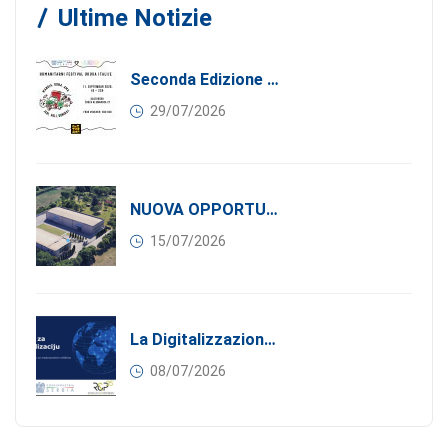
Ultime Notizie
Seconda Edizione Di MANGIA. DONA. AMA: Quando La Gastronomia Incontra La Solidarietà, 11 Settembre 2026
29/07/2026
NUOVA OPPORTUNITÀ DI BUSINESS PER I SOCI DI CONFINDUSTRIA SERBIA: Affitasi Un Moderno Capannone Industriale A Pančevo – 1.200 M² Nella Zona Industriale
15/07/2026
La Digitalizzazione Come Motore Dell’internazionalizzazione
08/07/2026