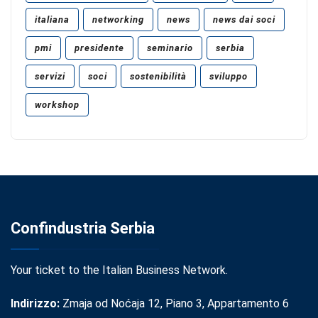
italiana
networking
news
news dai soci
pmi
presidente
seminario
serbia
servizi
soci
sostenibilità
sviluppo
workshop
Confindustria Serbia
Your ticket to the Italian Business Network.
Indirizzo:
Zmaja od Noćaja 12, Piano 3, Appartamento 6