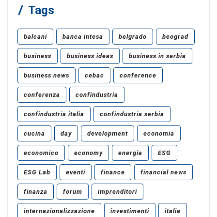
Tags
balcani
banca intesa
belgrado
beograd
business
business ideas
business in serbia
business news
cebac
conference
conferenza
confindustria
confindustria italia
confindustria serbia
cucina
day
development
economia
economico
economy
energia
ESG
ESG Lab
eventi
finance
financial news
finanza
forum
imprenditori
internazionalizzazione
investimenti
italia