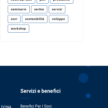
seminario
serbia
servizi
soci
sostenibilità
sviluppo
workshop
Servizi e benefici
Benefici Per I Soci
. DONA.