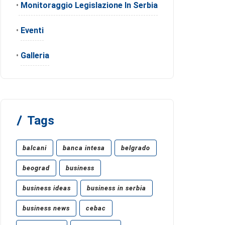
•
Monitoraggio Legislazione In Serbia
•
Eventi
•
Galleria
Tags
balcani
banca intesa
belgrado
beograd
business
business ideas
business in serbia
business news
cebac