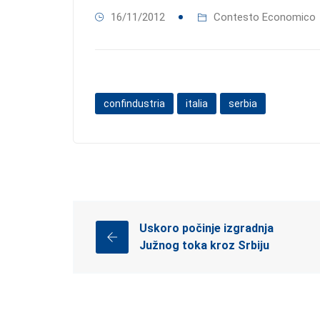
16/11/2012
Contesto Economico
confindustria
italia
serbia
Uskoro počinje izgradnja
Južnog toka kroz Srbiju