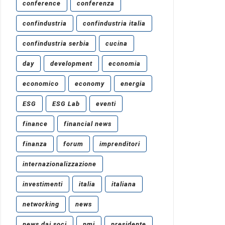
conference
conferenza
confindustria
confindustria italia
confindustria serbia
cucina
day
development
economia
economico
economy
energia
ESG
ESG Lab
eventi
finance
financial news
finanza
forum
imprenditori
internazionalizzazione
investimenti
italia
italiana
networking
news
news dai soci
pmi
presidente