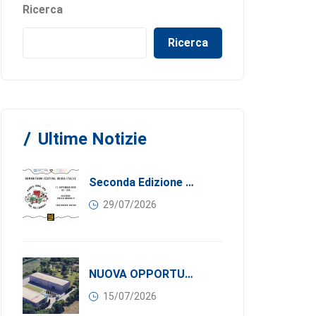
Ricerca
Ricerca
Ultime Notizie
Seconda Edizione Di MANGIA. DONA. AMA: Quando La Gastronomia Incontra La Solidarietà, 11 Settembre 2026
29/07/2026
NUOVA OPPORTUNITÀ DI BUSINESS PER I SOCI DI CONFINDUSTRIA SERBIA: Affitasi Un Moderno Capannone Industriale A Pančevo – 1.200 M² Nella Zona Industriale
15/07/2026