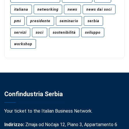
italiana
networking
news
news dai soci
pmi
presidente
seminario
serbia
servizi
soci
sostenibilità
sviluppo
workshop
Confindustria Serbia
Your ticket to the Italian Business Network.
Indirizzo:
Zmaja od Noćaja 12, Piano 3, Appartamento 6