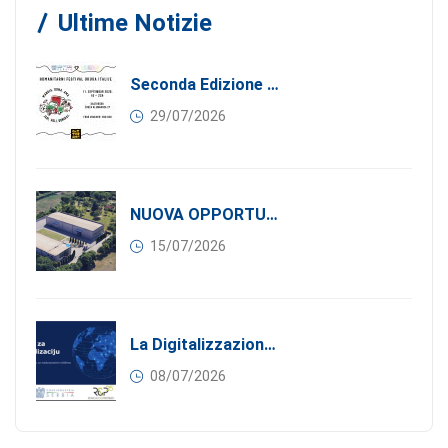
Ultime Notizie
Seconda Edizione Di MANGIA. DONA. AMA: Quando La Gastronomia Incontra La Solidarietà, 11 Settembre 2026
29/07/2026
NUOVA OPPORTUNITÀ DI BUSINESS PER I SOCI DI CONFINDUSTRIA SERBIA: Affitasi Un Moderno Capannone Industriale A Pančevo – 1.200 M² Nella Zona Industriale
15/07/2026
La Digitalizzazione Come Motore Dell’internazionalizzazione
08/07/2026