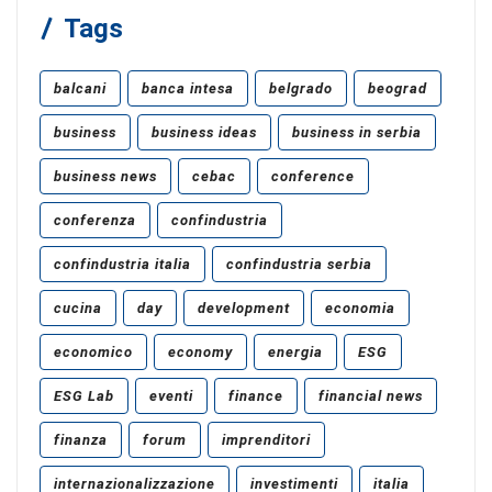
Tags
balcani
banca intesa
belgrado
beograd
business
business ideas
business in serbia
business news
cebac
conference
conferenza
confindustria
confindustria italia
confindustria serbia
cucina
day
development
economia
economico
economy
energia
ESG
ESG Lab
eventi
finance
financial news
finanza
forum
imprenditori
internazionalizzazione
investimenti
italia