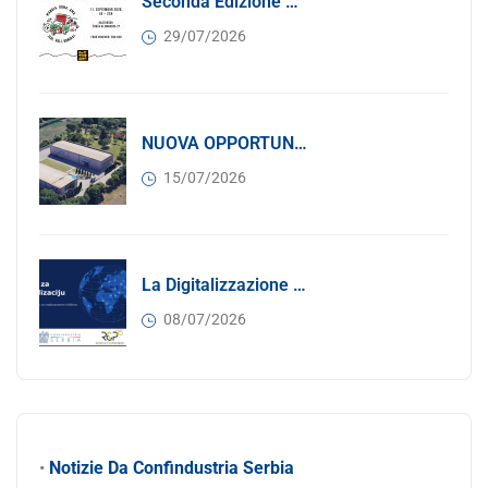
Seconda Edizione Di MANGIA. DONA. AMA: Quando La Gastronomia Incontra La Solidarietà, 11 Settembre 2026
29/07/2026
NUOVA OPPORTUNITÀ DI BUSINESS PER I SOCI DI CONFINDUSTRIA SERBIA: Affitasi Un Moderno Capannone Industriale A Pančevo – 1.200 M² Nella Zona Industriale
15/07/2026
La Digitalizzazione Come Motore Dell’internazionalizzazione
08/07/2026
•
Notizie Da Confindustria Serbia