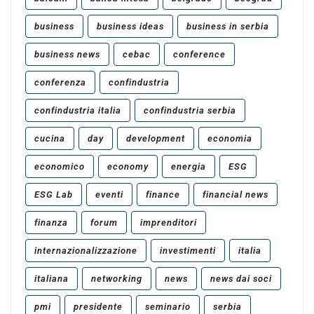
business
business ideas
business in serbia
business news
cebac
conference
conferenza
confindustria
confindustria italia
confindustria serbia
cucina
day
development
economia
economico
economy
energia
ESG
ESG Lab
eventi
finance
financial news
finanza
forum
imprenditori
internazionalizzazione
investimenti
italia
italiana
networking
news
news dai soci
pmi
presidente
seminario
serbia