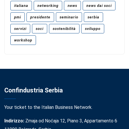
italiana
networking
news
news dai soci
pmi
presidente
seminario
serbia
servizi
soci
sostenibilità
sviluppo
workshop
Confindustria Serbia
Your ticket to the Italian Business Network.
Indirizzo:
Zmaja od Noćaja 12, Piano 3, Appartamento 6