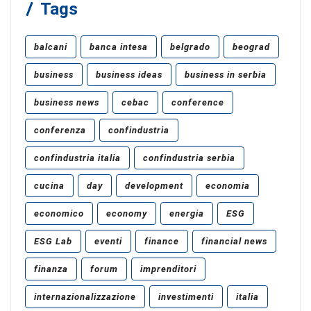
Tags
balcani
banca intesa
belgrado
beograd
business
business ideas
business in serbia
business news
cebac
conference
conferenza
confindustria
confindustria italia
confindustria serbia
cucina
day
development
economia
economico
economy
energia
ESG
ESG Lab
eventi
finance
financial news
finanza
forum
imprenditori
internazionalizzazione
investimenti
italia