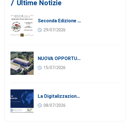
Ultime Notizie
Seconda Edizione Di MANGIA. DONA. AMA: Quando La Gastronomia Incontra La Solidarietà, 11 Settembre 2026
29/07/2026
NUOVA OPPORTUNITÀ DI BUSINESS PER I SOCI DI CONFINDUSTRIA SERBIA: Affitasi Un Moderno Capannone Industriale A Pančevo – 1.200 M² Nella Zona Industriale
15/07/2026
La Digitalizzazione Come Motore Dell’internazionalizzazione
08/07/2026