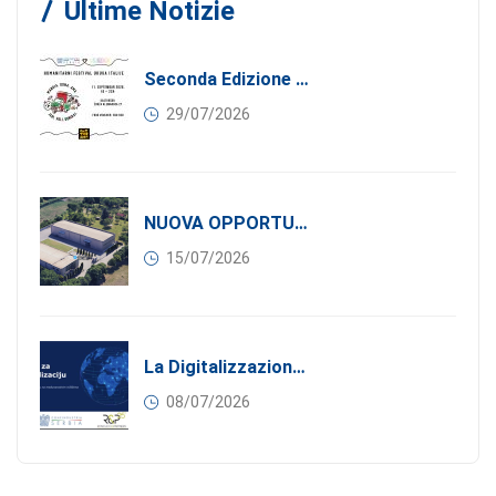
Ultime Notizie
Seconda Edizione Di MANGIA. DONA. AMA: Quando La Gastronomia Incontra La Solidarietà, 11 Settembre 2026
29/07/2026
NUOVA OPPORTUNITÀ DI BUSINESS PER I SOCI DI CONFINDUSTRIA SERBIA: Affitasi Un Moderno Capannone Industriale A Pančevo – 1.200 M² Nella Zona Industriale
15/07/2026
La Digitalizzazione Come Motore Dell’internazionalizzazione
08/07/2026