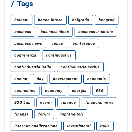
Tags
balcani
banca intesa
belgrado
beograd
business
business ideas
business in serbia
business news
cebac
conference
conferenza
confindustria
confindustria italia
confindustria serbia
cucina
day
development
economia
economico
economy
energia
ESG
ESG Lab
eventi
finance
financial news
finanza
forum
imprenditori
internazionalizzazione
investimenti
italia