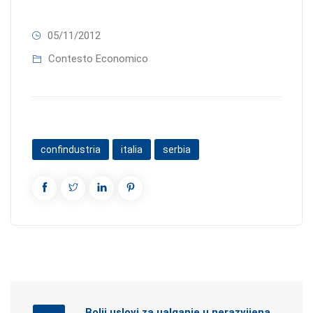
05/11/2012
Contesto Economico
confindustria
italia
serbia
Bolji uslovi za ualganje u nerazvijena