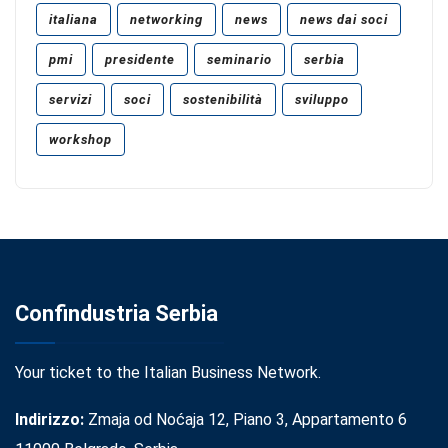
italiana
networking
news
news dai soci
pmi
presidente
seminario
serbia
servizi
soci
sostenibilità
sviluppo
workshop
Confindustria Serbia
Your ticket to the Italian Business Network.
Indirizzo:
Zmaja od Noćaja 12, Piano 3, Appartamento 6