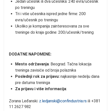
Jedan učesnik ili dva učesnika: 240 evra/učesnik
po treningu
Tri i više učesnika ispred jedne firme: 200
evra/učesnik po treningu
Ukoliko je kompanija zainteresovana za sve
treninge do kraja godine: 200/učesnik/trening
DODATNE NAPOMENE:
Mesto održavanja
: Beograd. Tačna lokacija
treninga zavisiće od broja polaznika
Poslednji rok za prijavu:
najkasnije nedelju dana
pre datuma treninga
Za prijavu i više informacija
:
Zorana Leđanski:
z.ledjanski@confindustria.rs
ili +381
11 2627 982