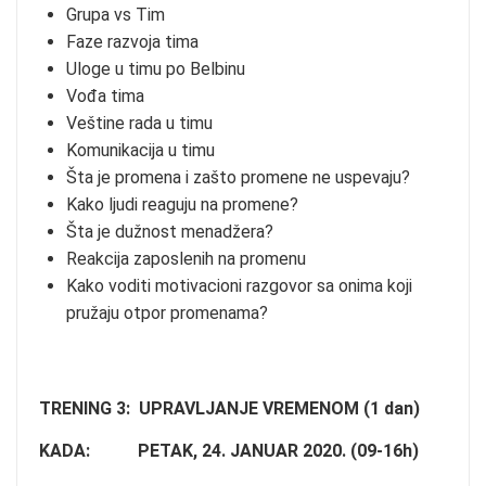
Grupa vs Tim
Faze razvoja tima
Uloge u timu po Belbinu
Vođa tima
Veštine rada u timu
Komunikacija u timu
Šta je promena i zašto promene ne uspevaju?
Kako ljudi reaguju na promene?
Šta je dužnost menadžera?
Reakcija zaposlenih na promenu
Kako voditi motivacioni razgovor sa onima koji
pružaju otpor promenama?
TRENING 3: UPRAVLJANJE VREMENOM (1 dan)
KADA: PETAK, 24. JANUAR 2020. (09-16h)