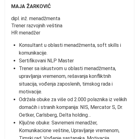
MAJA ŽARKOVIĆ
dipl. inž. menadžmenta
Trener razvojnih veština
HR menadžer
Konsultant u oblasti menadžmenta, soft skills i
komunikacije.
Sertifikovani NLP Master
Trener sa iskustvom u oblasti menadžmenta,
upravljanja vremenom, rešavanja konfliktnih
situacija, vođenja zaposlenih, timskog rada i
motivacije.
Održala obuke za više od 2.000 polaznika iz velikih
domaćih i stranih kompanija: NIS, Mercator S, Dr.
Oetker, Carlsberg, Delta holding…
Ključne obuke: Savremeni menadžer,
Komunikacione veštine, Upravljanje vremenom,
Timski rad, Vođenje sastanaka, Motivacija,