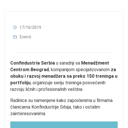
17/10/2019
Eventi
Confindustria Serbia
u saradnji sa
Menadžment
Centrom Beograd
, kompanijom specijalizovanom
za
obuku i razvoj menadžera sa preko 150 treninga u
portfoliju
, organizuje seriju treninga posvećenih
razvoju ličnih i profesionalnih veština.
Radinice su namenjene kako zaposlenima u firmama
članicama Konfindustrije Srbija, tako i ostalim
zainteresovanima.