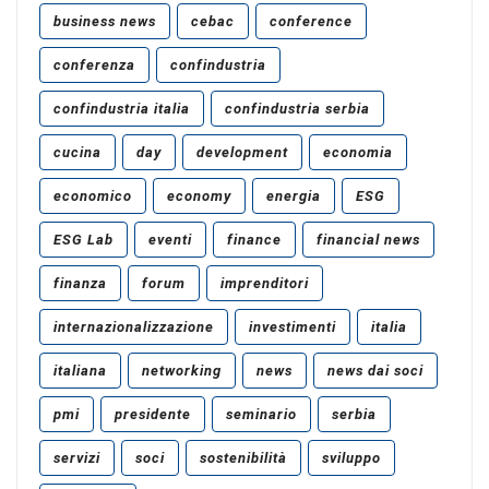
business news
cebac
conference
conferenza
confindustria
confindustria italia
confindustria serbia
cucina
day
development
economia
economico
economy
energia
ESG
ESG Lab
eventi
finance
financial news
finanza
forum
imprenditori
internazionalizzazione
investimenti
italia
italiana
networking
news
news dai soci
pmi
presidente
seminario
serbia
servizi
soci
sostenibilità
sviluppo