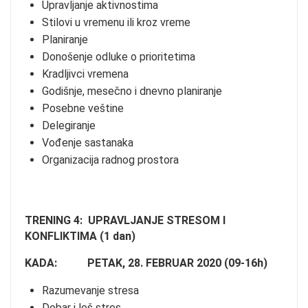
Upravljanje aktivnostima
Stilovi u vremenu ili kroz vreme
Planiranje
Donošenje odluke o prioritetima
Kradljivci vremena
Godišnje, mesečno i dnevno planiranje
Posebne veštine
Delegiranje
Vođenje sastanaka
Organizacija radnog prostora
TRENING 4: UPRAVLJANJE STRESOM I
KONFLIKTIMA (1 dan)
KADA: PETAK, 28. FEBRUAR 2020 (09-16h)
Razumevanje stresa
Dobar i loš stres