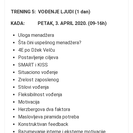
TRENING 5: VOĐENJE LJUDI (1 dan)
KADA: PETAK, 3. APRIL 2020. (09-16h)
Uloga menadžera
Šta čini uspešnog menadžera?
4E po Džek Velču
Postavljenje ciljeva
SMART i KISS
Situaciono vođenje
Zrelost zaposlenog
Stilovi vođenja
Fleksibilnost vođenja
Motivacija
Herzbergova dva faktora
Maslovljeva piramida potreba
Konstruktivan feedback
Razumevanje interne i eksterne motivacije