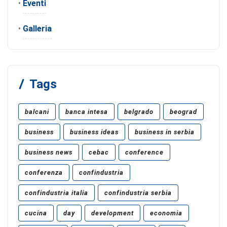
•
Eventi
•
Galleria
Tags
balcani
banca intesa
belgrado
beograd
business
business ideas
business in serbia
business news
cebac
conference
conferenza
confindustria
confindustria italia
confindustria serbia
cucina
day
development
economia