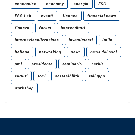
economico
economy
energia
ESG
ESG Lab
eventi
finance
financial news
finanza
forum
imprenditori
internazionalizzazione
investimenti
italia
italiana
networking
news
news dai soci
pmi
presidente
seminario
serbia
servizi
soci
sostenibilità
sviluppo
workshop