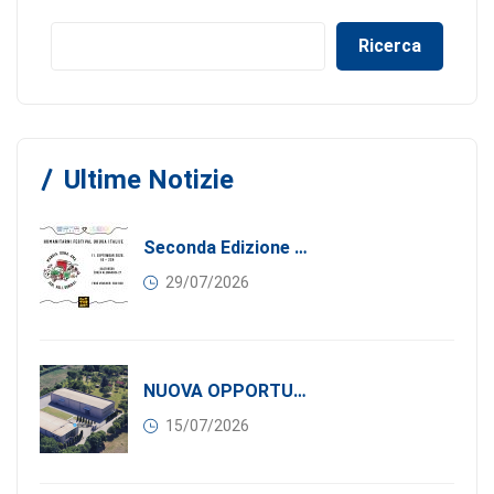
Ricerca
Ultime Notizie
Seconda Edizione Di MANGIA. DONA. AMA: Quando La Gastronomia Incontra La Solidarietà, 11 Settembre 2026
29/07/2026
NUOVA OPPORTUNITÀ DI BUSINESS PER I SOCI DI CONFINDUSTRIA SERBIA: Affitasi Un Moderno Capannone Industriale A Pančevo – 1.200 M² Nella Zona Industriale
15/07/2026