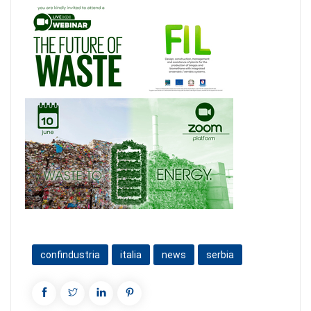
confindustria
italia
news
serbia