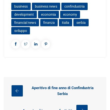
business
business news
confindustria
development
economia
economy
financial news
finanza
italia
serbia
sviluppo
Aperitivo di fine anno di Confindustria
Serbia