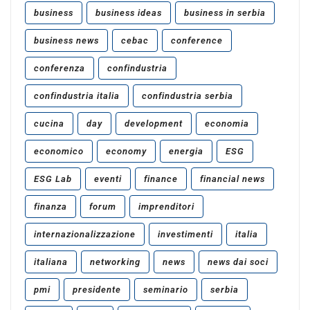
business
business ideas
business in serbia
business news
cebac
conference
conferenza
confindustria
confindustria italia
confindustria serbia
cucina
day
development
economia
economico
economy
energia
ESG
ESG Lab
eventi
finance
financial news
finanza
forum
imprenditori
internazionalizzazione
investimenti
italia
italiana
networking
news
news dai soci
pmi
presidente
seminario
serbia