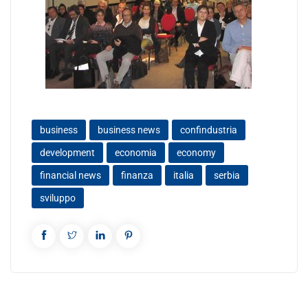
business
business news
confindustria
development
economia
economy
financial news
finanza
italia
serbia
sviluppo