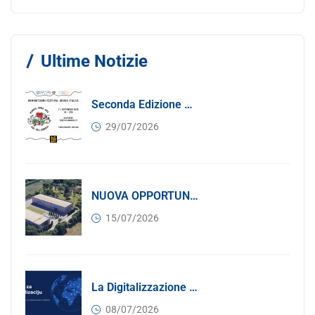
Ultime Notizie
Seconda Edizione Di MANGIA. DONA. AMA: Quando La Gastronomia Incontra La Solidarietà, 11 Settembre 2026
29/07/2026
NUOVA OPPORTUNITÀ DI BUSINESS PER I SOCI DI CONFINDUSTRIA SERBIA: Affitasi Un Moderno Capannone Industriale A Pančevo – 1.200 M² Nella Zona Industriale
15/07/2026
La Digitalizzazione Come Motore Dell’internazionalizzazione
08/07/2026