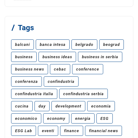
Tags
balcani
banca intesa
belgrado
beograd
business
business ideas
business in serbia
business news
cebac
conference
conferenza
confindustria
confindustria italia
confindustria serbia
cucina
day
development
economia
economico
economy
energia
ESG
ESG Lab
eventi
finance
financial news