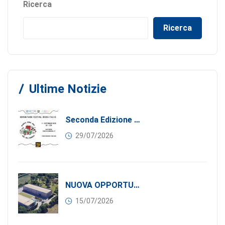
Ricerca
Ricerca
Ultime Notizie
Seconda Edizione Di MANGIA. DONA. AMA: Quando La Gastronomia Incontra La Solidarietà, 11 Settembre 2026
29/07/2026
NUOVA OPPORTUNITÀ DI BUSINESS PER I SOCI DI CONFINDUSTRIA SERBIA: Affitasi Un Moderno Capannone Industriale A Pančevo – 1.200 M² Nella Zona Industriale
15/07/2026