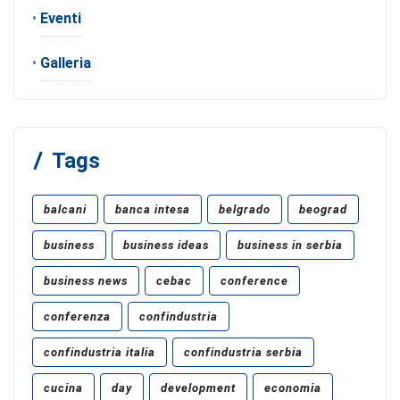
•
Eventi
•
Galleria
Tags
balcani
banca intesa
belgrado
beograd
business
business ideas
business in serbia
business news
cebac
conference
conferenza
confindustria
confindustria italia
confindustria serbia
cucina
day
development
economia