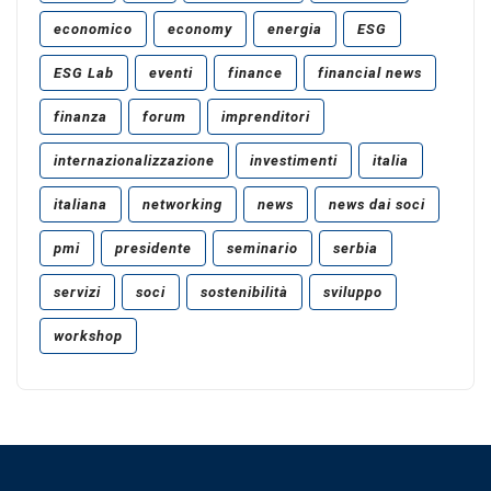
economico
economy
energia
ESG
ESG Lab
eventi
finance
financial news
finanza
forum
imprenditori
internazionalizzazione
investimenti
italia
italiana
networking
news
news dai soci
pmi
presidente
seminario
serbia
servizi
soci
sostenibilità
sviluppo
workshop