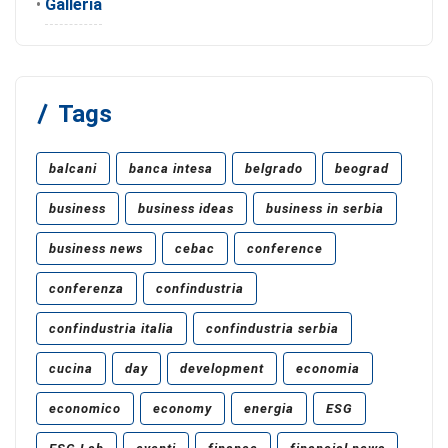
•
Galleria
Tags
balcani
banca intesa
belgrado
beograd
business
business ideas
business in serbia
business news
cebac
conference
conferenza
confindustria
confindustria italia
confindustria serbia
cucina
day
development
economia
economico
economy
energia
ESG