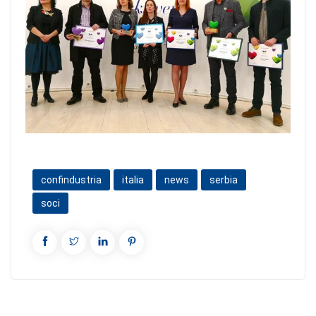
confindustria
italia
news
serbia
soci