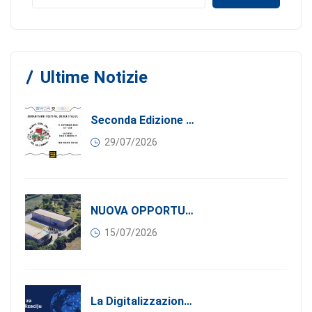
Ultime Notizie
Seconda Edizione Di MANGIA. DONA. AMA: Quando La Gastronomia Incontra La Solidarietà, 11 Settembre 2026
29/07/2026
NUOVA OPPORTUNITÀ DI BUSINESS PER I SOCI DI CONFINDUSTRIA SERBIA: Affitasi Un Moderno Capannone Industriale A Pančevo – 1.200 M² Nella Zona Industriale
15/07/2026
La Digitalizzazione Come Motore Dell’internazionalizzazione