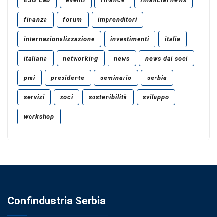
ESG Lab
eventi
finance
financial news
finanza
forum
imprenditori
internazionalizzazione
investimenti
italia
italiana
networking
news
news dai soci
pmi
presidente
seminario
serbia
servizi
soci
sostenibilità
sviluppo
workshop
Confindustria Serbia