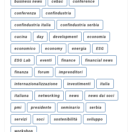
business news
cebac
conference
conferenza
confindustria
confindustria italia
confindustria serbia
cucina
day
development
economia
economico
economy
energia
ESG
ESG Lab
eventi
finance
financial news
finanza
forum
imprenditori
internazionalizzazione
investimenti
italia
italiana
networking
news
news dai soci
pmi
presidente
seminario
serbia
servizi
soci
sostenibilità
sviluppo
workshop