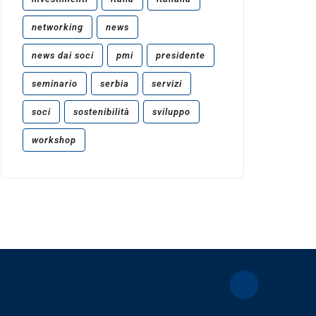
networking
news
news dai soci
pmi
presidente
seminario
serbia
servizi
soci
sostenibilità
sviluppo
workshop