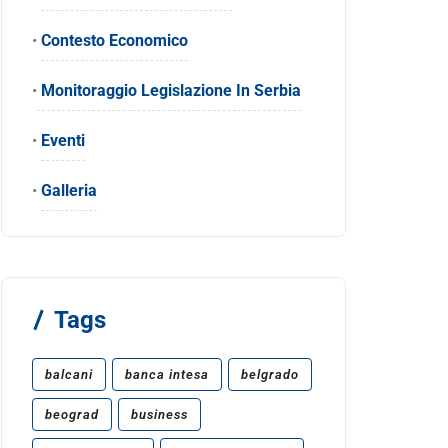
•
Contesto Economico
•
Monitoraggio Legislazione In Serbia
•
Eventi
•
Galleria
Tags
balcani
banca intesa
belgrado
beograd
business