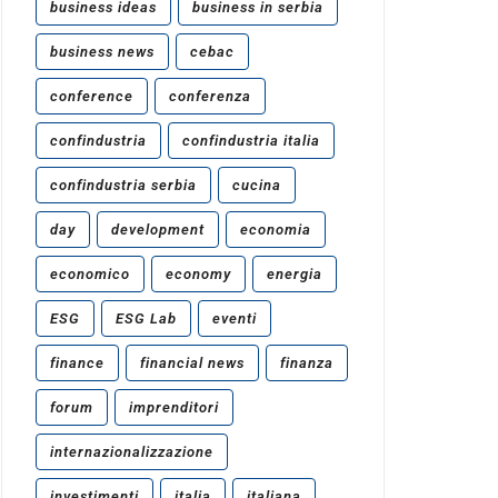
business ideas
business in serbia
business news
cebac
conference
conferenza
confindustria
confindustria italia
confindustria serbia
cucina
day
development
economia
economico
economy
energia
ESG
ESG Lab
eventi
finance
financial news
finanza
forum
imprenditori
internazionalizzazione
investimenti
italia
italiana