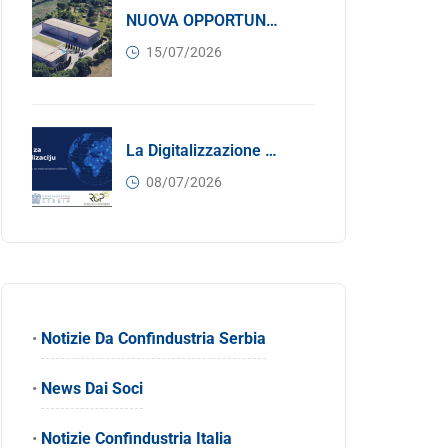
NUOVA OPPORTUNITÀ DI BUSINESS PER I SOCI DI CONFINDUSTRIA SERBIA: Affitasi Un Moderno Capannone Industriale A Pančevo – 1.200 M² Nella Zona Industriale
15/07/2026
La Digitalizzazione Come Motore Dell’internazionalizzazione
08/07/2026
•
Notizie Da Confindustria Serbia
•
News Dai Soci
•
Notizie Confindustria Italia