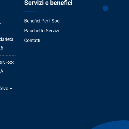
Servizi e benefici
Benefici Per I Soci
.
Pacchetto Servizi
arietà,
Contatti
26
SINESS
IA
čevo –