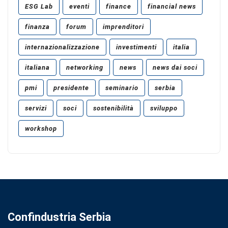
ESG Lab
eventi
finance
financial news
finanza
forum
imprenditori
internazionalizzazione
investimenti
italia
italiana
networking
news
news dai soci
pmi
presidente
seminario
serbia
servizi
soci
sostenibilità
sviluppo
workshop
Confindustria Serbia