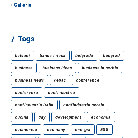
•
Galleria
Tags
balcani
banca intesa
belgrado
beograd
business
business ideas
business in serbia
business news
cebac
conference
conferenza
confindustria
confindustria italia
confindustria serbia
cucina
day
development
economia
economico
economy
energia
ESG