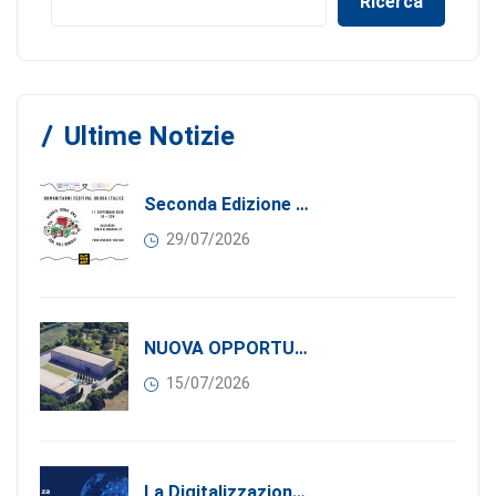
Ricerca
Ultime Notizie
Seconda Edizione Di MANGIA. DONA. AMA: Quando La Gastronomia Incontra La Solidarietà, 11 Settembre 2026
29/07/2026
NUOVA OPPORTUNITÀ DI BUSINESS PER I SOCI DI CONFINDUSTRIA SERBIA: Affitasi Un Moderno Capannone Industriale A Pančevo – 1.200 M² Nella Zona Industriale
15/07/2026
La Digitalizzazione Come Motore Dell’internazionalizzazione