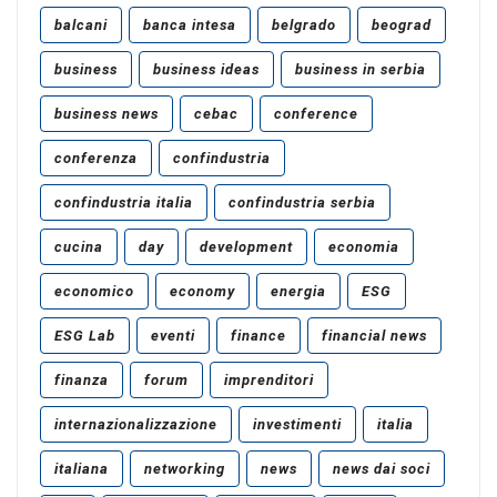
balcani
banca intesa
belgrado
beograd
business
business ideas
business in serbia
business news
cebac
conference
conferenza
confindustria
confindustria italia
confindustria serbia
cucina
day
development
economia
economico
economy
energia
ESG
ESG Lab
eventi
finance
financial news
finanza
forum
imprenditori
internazionalizzazione
investimenti
italia
italiana
networking
news
news dai soci