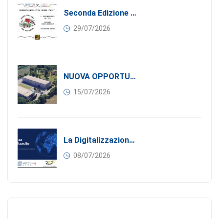
Seconda Edizione Di MANGIA. DONA. AMA: Quando La Gastronomia Incontra La Solidarietà, 11 Settembre 2026
29/07/2026
NUOVA OPPORTUNITÀ DI BUSINESS PER I SOCI DI CONFINDUSTRIA SERBIA: Affitasi Un Moderno Capannone Industriale A Pančevo – 1.200 M² Nella Zona Industriale
15/07/2026
La Digitalizzazione Come Motore Dell’internazionalizzazione
08/07/2026