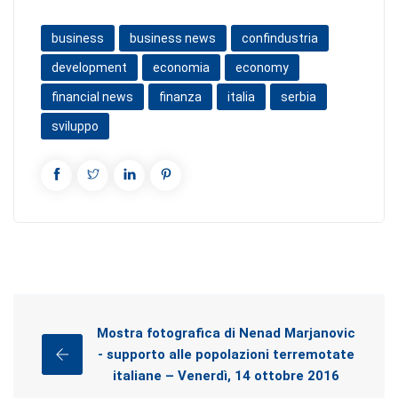
business
business news
confindustria
development
economia
economy
financial news
finanza
italia
serbia
sviluppo
Mostra fotografica di Nenad Marjanovic
- supporto alle popolazioni terremotate
italiane – Venerdì, 14 ottobre 2016