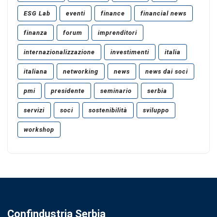
ESG Lab
eventi
finance
financial news
finanza
forum
imprenditori
internazionalizzazione
investimenti
italia
italiana
networking
news
news dai soci
pmi
presidente
seminario
serbia
servizi
soci
sostenibilità
sviluppo
workshop
Confindustria Serbia