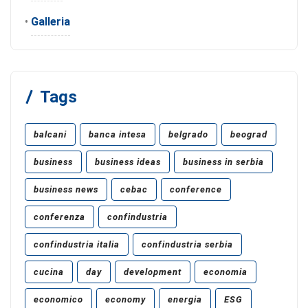
•
Galleria
Tags
balcani
banca intesa
belgrado
beograd
business
business ideas
business in serbia
business news
cebac
conference
conferenza
confindustria
confindustria italia
confindustria serbia
cucina
day
development
economia
economico
economy
energia
ESG