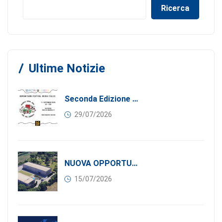
Ricerca
Ultime Notizie
Seconda Edizione Di MANGIA. DONA. AMA: Quando La Gastronomia Incontra La Solidarietà, 11 Settembre 2026
29/07/2026
NUOVA OPPORTUNITÀ DI BUSINESS PER I SOCI DI CONFINDUSTRIA SERBIA: Affitasi Un Moderno Capannone Industriale A Pančevo – 1.200 M² Nella Zona Industriale
15/07/2026