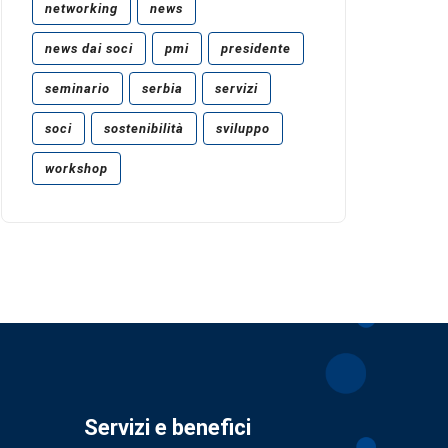
networking
news
news dai soci
pmi
presidente
seminario
serbia
servizi
soci
sostenibilità
sviluppo
workshop
Servizi e benefici