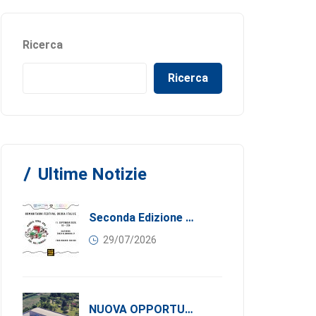
Ricerca
Ricerca
Ultime Notizie
Seconda Edizione Di MANGIA. DONA. AMA: Quando La Gastronomia Incontra La Solidarietà, 11 Settembre 2026
29/07/2026
NUOVA OPPORTUNITÀ DI BUSINESS PER I SOCI DI CONFINDUSTRIA SERBIA: Affitasi Un Moderno Capannone Industriale A Pančevo – 1.200 M² Nella Zona Industriale