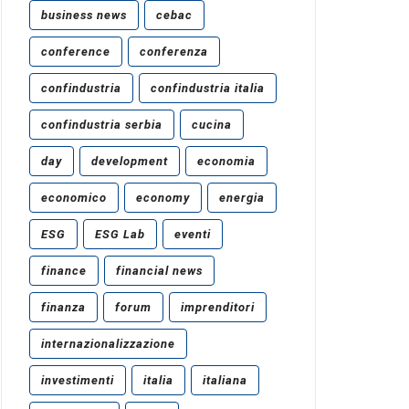
business news
cebac
conference
conferenza
confindustria
confindustria italia
confindustria serbia
cucina
day
development
economia
economico
economy
energia
ESG
ESG Lab
eventi
finance
financial news
finanza
forum
imprenditori
internazionalizzazione
investimenti
italia
italiana