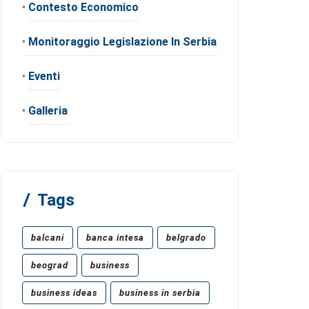
•
Contesto Economico
•
Monitoraggio Legislazione In Serbia
•
Eventi
•
Galleria
Tags
balcani
banca intesa
belgrado
beograd
business
business ideas
business in serbia