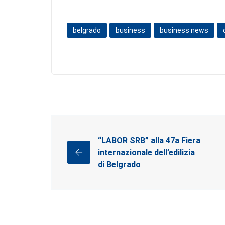
belgrado
business
business news
“LABOR SRB” alla 47a Fiera
internazionale dell’edilizia
di Belgrado