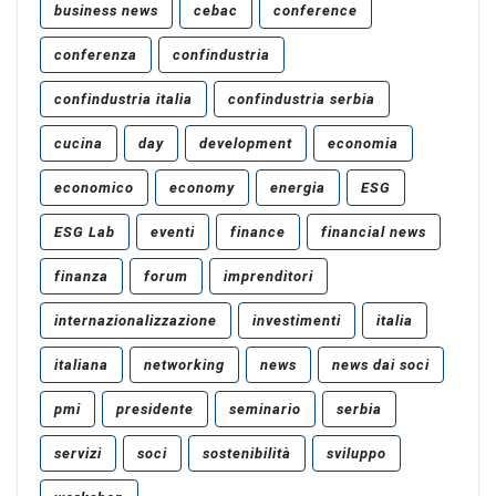
business news
cebac
conference
conferenza
confindustria
confindustria italia
confindustria serbia
cucina
day
development
economia
economico
economy
energia
ESG
ESG Lab
eventi
finance
financial news
finanza
forum
imprenditori
internazionalizzazione
investimenti
italia
italiana
networking
news
news dai soci
pmi
presidente
seminario
serbia
servizi
soci
sostenibilità
sviluppo