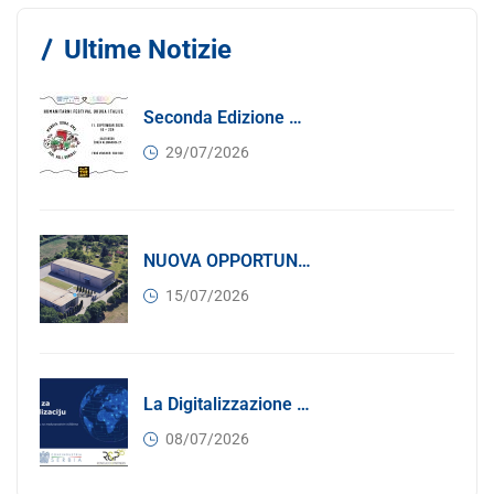
Ultime Notizie
Seconda Edizione Di MANGIA. DONA. AMA: Quando La Gastronomia Incontra La Solidarietà, 11 Settembre 2026
29/07/2026
NUOVA OPPORTUNITÀ DI BUSINESS PER I SOCI DI CONFINDUSTRIA SERBIA: Affitasi Un Moderno Capannone Industriale A Pančevo – 1.200 M² Nella Zona Industriale
15/07/2026
La Digitalizzazione Come Motore Dell’internazionalizzazione
08/07/2026