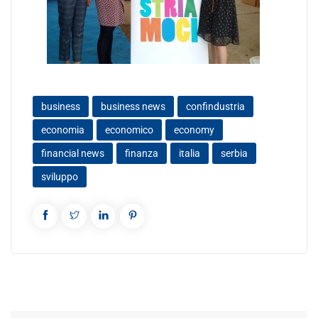
business
business news
confindustria
economia
economico
economy
financial news
finanza
italia
serbia
sviluppo