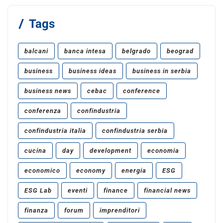
Tags
balcani
banca intesa
belgrado
beograd
business
business ideas
business in serbia
business news
cebac
conference
conferenza
confindustria
confindustria italia
confindustria serbia
cucina
day
development
economia
economico
economy
energia
ESG
ESG Lab
eventi
finance
financial news
finanza
forum
imprenditori