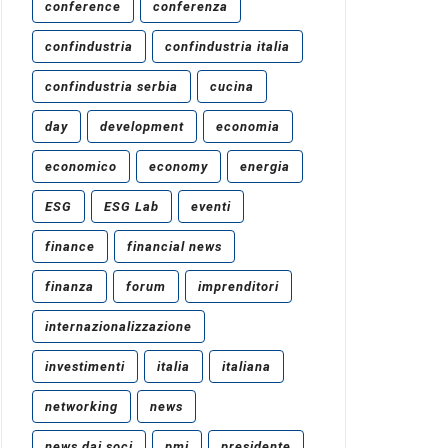
conference
conferenza
confindustria
confindustria italia
confindustria serbia
cucina
day
development
economia
economico
economy
energia
ESG
ESG Lab
eventi
finance
financial news
finanza
forum
imprenditori
internazionalizzazione
investimenti
italia
italiana
networking
news
news dai soci
pmi
presidente