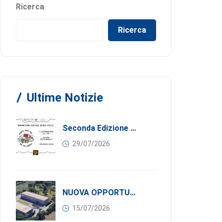
Ricerca
Ricerca
Ultime Notizie
Seconda Edizione Di MANGIA. DONA. AMA: Quando La Gastronomia Incontra La Solidarietà, 11 Settembre 2026
29/07/2026
NUOVA OPPORTUNITÀ DI BUSINESS PER I SOCI DI CONFINDUSTRIA SERBIA: Affitasi Un Moderno Capannone Industriale A Pančevo – 1.200 M² Nella Zona Industriale
15/07/2026