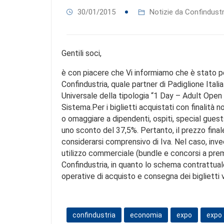
30/01/2015
Notizie da Confindustr
Gentili soci,
è con piacere che Vi informiamo che è stato p
Confindustria, quale partner di Padiglione Italia
Universale della tipologia “1 Day – Adult Open 
Sistema.Per i biglietti acquistati con finalità
o omaggiare a dipendenti, ospiti, special guests 
uno sconto del 37,5%. Pertanto, il prezzo final
considerarsi comprensivo di Iva. Nel caso, invece
utilizzo commerciale (bundle e concorsi a pre
Confindustria, in quanto lo schema contrattuale
operative di acquisto e consegna dei biglietti v
confindustria
economia
expo
expo