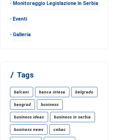
•
Monitoraggio Legislazione In Serbia
•
Eventi
•
Galleria
Tags
balcani
banca intesa
belgrado
beograd
business
business ideas
business in serbia
business news
cebac