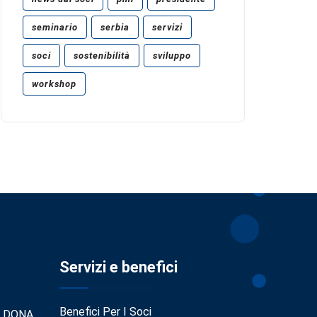
seminario
serbia
servizi
soci
sostenibilità
sviluppo
workshop
Servizi e benefici
Benefici Per I Soci
. DONA.