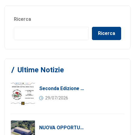
Ricerca
Ricerca
Ultime Notizie
Seconda Edizione Di MANGIA. DONA. AMA: Quando La Gastronomia Incontra La Solidarietà, 11 Settembre 2026
29/07/2026
NUOVA OPPORTUNITÀ DI BUSINESS PER I SOCI DI CONFINDUSTRIA SERBIA: Affitasi Un Moderno Capannone Industriale A Pančevo – 1.200 M² Nella Zona Industriale