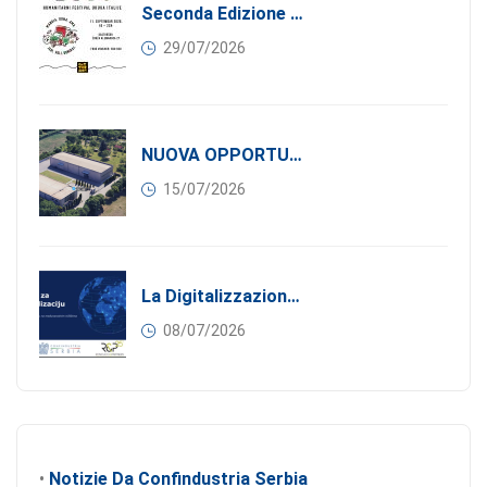
Seconda Edizione Di MANGIA. DONA. AMA: Quando La Gastronomia Incontra La Solidarietà, 11 Settembre 2026
29/07/2026
NUOVA OPPORTUNITÀ DI BUSINESS PER I SOCI DI CONFINDUSTRIA SERBIA: Affitasi Un Moderno Capannone Industriale A Pančevo – 1.200 M² Nella Zona Industriale
15/07/2026
La Digitalizzazione Come Motore Dell’internazionalizzazione
08/07/2026
•
Notizie Da Confindustria Serbia