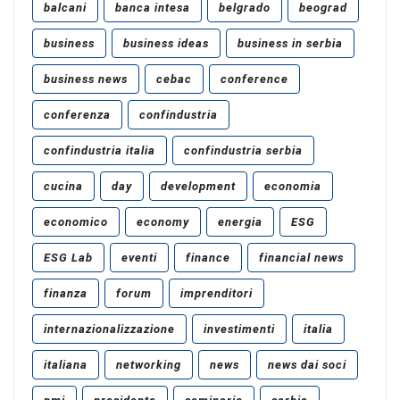
balcani
banca intesa
belgrado
beograd
business
business ideas
business in serbia
business news
cebac
conference
conferenza
confindustria
confindustria italia
confindustria serbia
cucina
day
development
economia
economico
economy
energia
ESG
ESG Lab
eventi
finance
financial news
finanza
forum
imprenditori
internazionalizzazione
investimenti
italia
italiana
networking
news
news dai soci