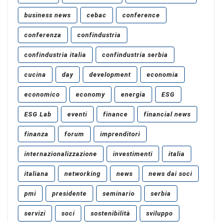
business news
cebac
conference
conferenza
confindustria
confindustria italia
confindustria serbia
cucina
day
development
economia
economico
economy
energia
ESG
ESG Lab
eventi
finance
financial news
finanza
forum
imprenditori
internazionalizzazione
investimenti
italia
italiana
networking
news
news dai soci
pmi
presidente
seminario
serbia
servizi
soci
sostenibilità
sviluppo