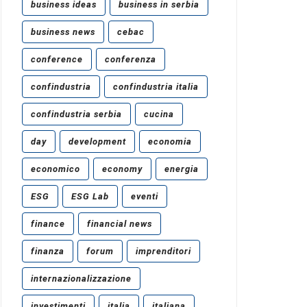
business ideas
business in serbia
business news
cebac
conference
conferenza
confindustria
confindustria italia
confindustria serbia
cucina
day
development
economia
economico
economy
energia
ESG
ESG Lab
eventi
finance
financial news
finanza
forum
imprenditori
internazionalizzazione
investimenti
italia
italiana