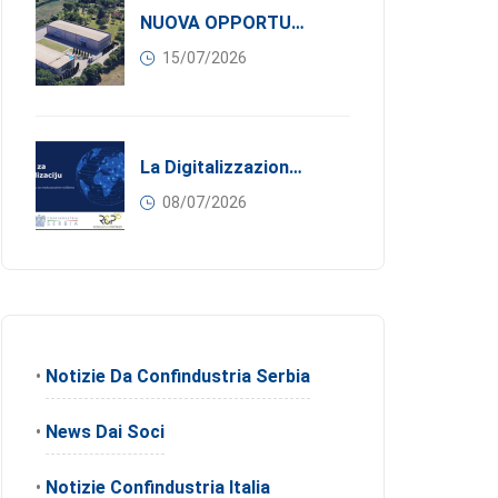
NUOVA OPPORTUNITÀ DI BUSINESS PER I SOCI DI CONFINDUSTRIA SERBIA: Affitasi Un Moderno Capannone Industriale A Pančevo – 1.200 M² Nella Zona Industriale
15/07/2026
La Digitalizzazione Come Motore Dell’internazionalizzazione
08/07/2026
•
Notizie Da Confindustria Serbia
•
News Dai Soci
•
Notizie Confindustria Italia