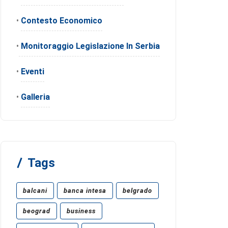
•
Contesto Economico
•
Monitoraggio Legislazione In Serbia
•
Eventi
•
Galleria
Tags
balcani
banca intesa
belgrado
beograd
business