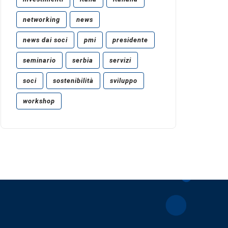
networking
news
news dai soci
pmi
presidente
seminario
serbia
servizi
soci
sostenibilità
sviluppo
workshop