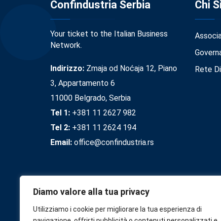
Confindustria Serbia
Chi 
Your ticket to the Italian Business
Associ
Network.
Govern
Indirizzo:
Zmaja od Noćaja 12, Piano
Rete Di
3, Appartamento 6
11000 Belgrado, Serbia
Tel 1:
+381 11 2627 982
Tel 2:
+381 11 2624 194
Email:
office@confindustria.rs
Diamo valore alla tua privacy
Utilizziamo i cookie per migliorare la tua esperienza di
navigazione, offrirti pubblicità o contenuti personalizzati e