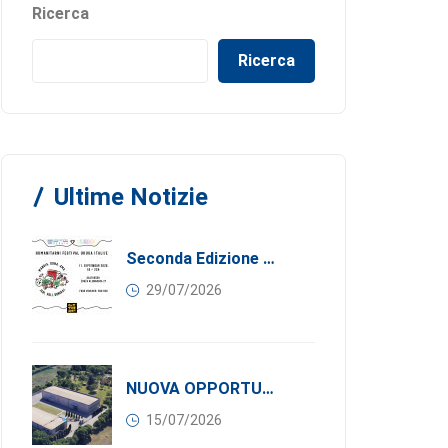
Ricerca
Ricerca
Ultime Notizie
Seconda Edizione Di MANGIA. DONA. AMA: Quando La Gastronomia Incontra La Solidarietà, 11 Settembre 2026
29/07/2026
NUOVA OPPORTUNITÀ DI BUSINESS PER I SOCI DI CONFINDUSTRIA SERBIA: Affitasi Un Moderno Capannone Industriale A Pančevo – 1.200 M² Nella Zona Industriale
15/07/2026