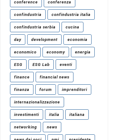
conference
conferenza
confindustria
confindustria italia
confindustria serbia
cucina
day
development
economia
economico
economy
energia
ESG
ESG Lab
eventi
finance
financial news
finanza
forum
imprenditori
internazionalizzazione
investimenti
italia
italiana
networking
news
news dai soci
pmi
presidente