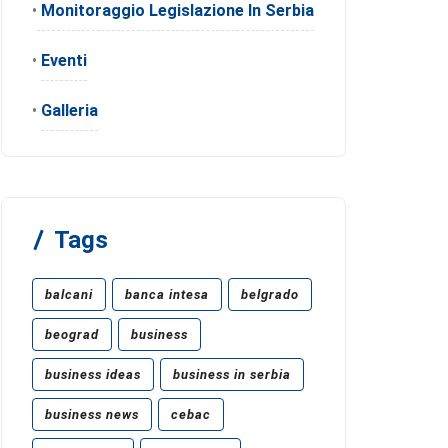
•
Monitoraggio Legislazione In Serbia
•
Eventi
•
Galleria
Tags
balcani
banca intesa
belgrado
beograd
business
business ideas
business in serbia
business news
cebac