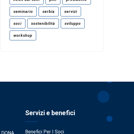
seminario
serbia
servizi
soci
sostenibilità
sviluppo
workshop
Servizi e benefici
Benefici Per I Soci
. DONA.