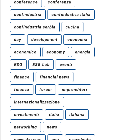
conference
conferenza
confindustria
confindustria italia
confindustria serbia
cucina
day
development
economia
economico
economy
energia
ESG
ESG Lab
eventi
finance
financial news
finanza
forum
imprenditori
internazionalizzazione
investimenti
italia
italiana
networking
news
news dai soci
pmi
presidente