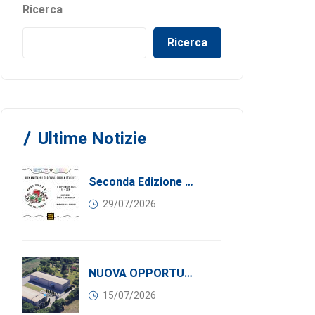
Ricerca
Ricerca
Ultime Notizie
Seconda Edizione Di MANGIA. DONA. AMA: Quando La Gastronomia Incontra La Solidarietà, 11 Settembre 2026
29/07/2026
NUOVA OPPORTUNITÀ DI BUSINESS PER I SOCI DI CONFINDUSTRIA SERBIA: Affitasi Un Moderno Capannone Industriale A Pančevo – 1.200 M² Nella Zona Industriale
15/07/2026