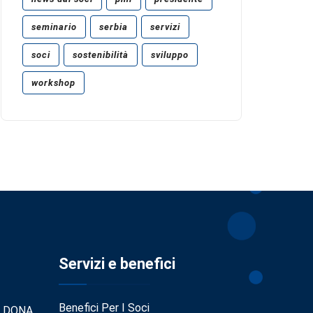
seminario
serbia
servizi
soci
sostenibilità
sviluppo
workshop
Servizi e benefici
Benefici Per I Soci
. DONA.