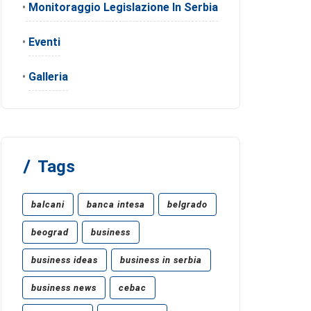
•
Monitoraggio Legislazione In Serbia
•
Eventi
•
Galleria
Tags
balcani
banca intesa
belgrado
beograd
business
business ideas
business in serbia
business news
cebac