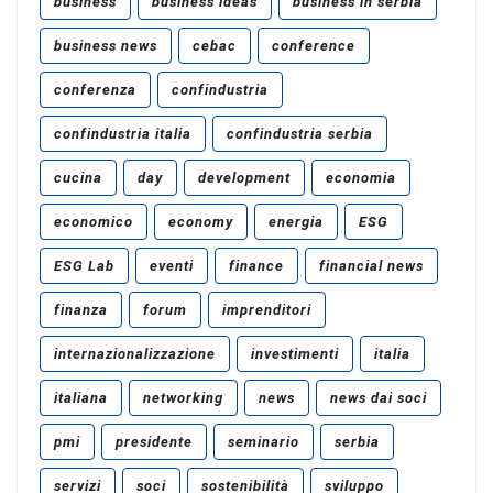
business
business ideas
business in serbia
business news
cebac
conference
conferenza
confindustria
confindustria italia
confindustria serbia
cucina
day
development
economia
economico
economy
energia
ESG
ESG Lab
eventi
finance
financial news
finanza
forum
imprenditori
internazionalizzazione
investimenti
italia
italiana
networking
news
news dai soci
pmi
presidente
seminario
serbia
servizi
soci
sostenibilità
sviluppo