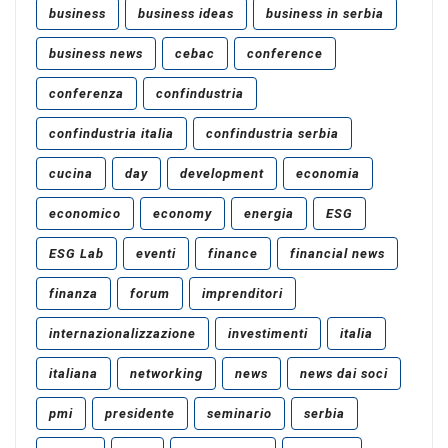
business
business ideas
business in serbia
business news
cebac
conference
conferenza
confindustria
confindustria italia
confindustria serbia
cucina
day
development
economia
economico
economy
energia
ESG
ESG Lab
eventi
finance
financial news
finanza
forum
imprenditori
internazionalizzazione
investimenti
italia
italiana
networking
news
news dai soci
pmi
presidente
seminario
serbia