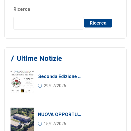
Ricerca
Ricerca
Ultime Notizie
Seconda Edizione Di MANGIA. DONA. AMA: Quando La Gastronomia Incontra La Solidarietà, 11 Settembre 2026
29/07/2026
NUOVA OPPORTUNITÀ DI BUSINESS PER I SOCI DI CONFINDUSTRIA SERBIA: Affitasi Un Moderno Capannone Industriale A Pančevo – 1.200 M² Nella Zona Industriale
15/07/2026