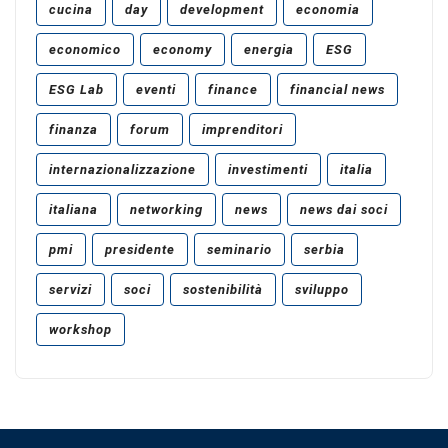
cucina
day
development
economia
economico
economy
energia
ESG
ESG Lab
eventi
finance
financial news
finanza
forum
imprenditori
internazionalizzazione
investimenti
italia
italiana
networking
news
news dai soci
pmi
presidente
seminario
serbia
servizi
soci
sostenibilità
sviluppo
workshop