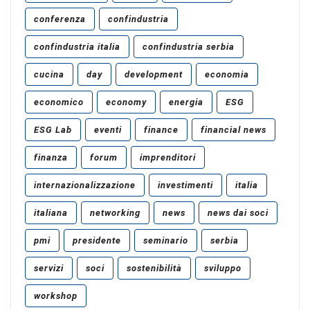
conferenza
confindustria
confindustria italia
confindustria serbia
cucina
day
development
economia
economico
economy
energia
ESG
ESG Lab
eventi
finance
financial news
finanza
forum
imprenditori
internazionalizzazione
investimenti
italia
italiana
networking
news
news dai soci
pmi
presidente
seminario
serbia
servizi
soci
sostenibilità
sviluppo
workshop