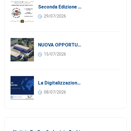
Seconda Edizione Di MANGIA. DONA. AMA: Quando La Gastronomia Incontra La Solidarietà, 11 Settembre 2026
29/07/2026
NUOVA OPPORTUNITÀ DI BUSINESS PER I SOCI DI CONFINDUSTRIA SERBIA: Affitasi Un Moderno Capannone Industriale A Pančevo – 1.200 M² Nella Zona Industriale
15/07/2026
La Digitalizzazione Come Motore Dell’internazionalizzazione
08/07/2026