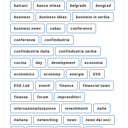
balcani
banca intesa
belgrado
beograd
business
business ideas
business in serbia
business news
cebac
conference
conferenza
confindustria
confindustria italia
confindustria serbia
cucina
day
development
economia
economico
economy
energia
ESG
ESG Lab
eventi
finance
financial news
finanza
forum
imprenditori
internazionalizzazione
investimenti
italia
italiana
networking
news
news dai soci