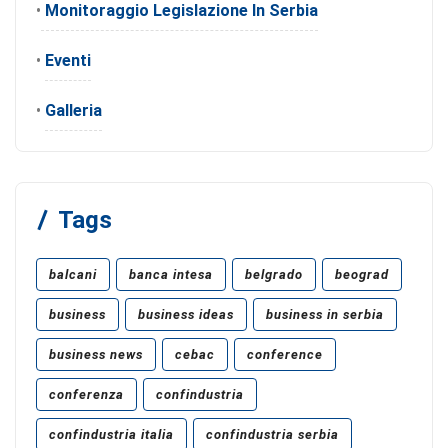
•
Monitoraggio Legislazione In Serbia
•
Eventi
•
Galleria
Tags
balcani
banca intesa
belgrado
beograd
business
business ideas
business in serbia
business news
cebac
conference
conferenza
confindustria
confindustria italia
confindustria serbia