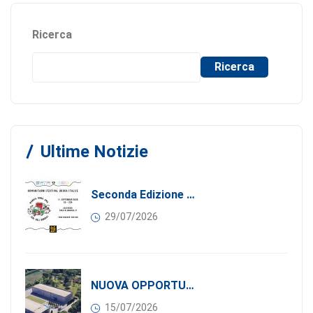
Ricerca
Ricerca
Ultime Notizie
Seconda Edizione Di MANGIA. DONA. AMA: Quando La Gastronomia Incontra La Solidarietà, 11 Settembre 2026
29/07/2026
NUOVA OPPORTUNITÀ DI BUSINESS PER I SOCI DI CONFINDUSTRIA SERBIA: Affitasi Un Moderno Capannone Industriale A Pančevo – 1.200 M² Nella Zona Industriale
15/07/2026