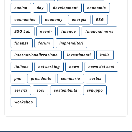
cucina
day
development
economia
economico
economy
energia
ESG
ESG Lab
eventi
finance
financial news
finanza
forum
imprenditori
internazionalizzazione
investimenti
italia
italiana
networking
news
news dai soci
pmi
presidente
seminario
serbia
servizi
soci
sostenibilità
sviluppo
workshop