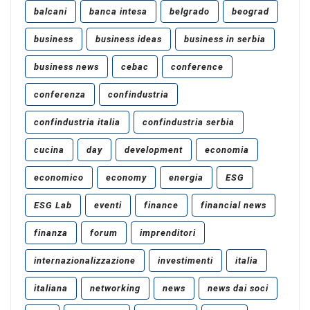
balcani
banca intesa
belgrado
beograd
business
business ideas
business in serbia
business news
cebac
conference
conferenza
confindustria
confindustria italia
confindustria serbia
cucina
day
development
economia
economico
economy
energia
ESG
ESG Lab
eventi
finance
financial news
finanza
forum
imprenditori
internazionalizzazione
investimenti
italia
italiana
networking
news
news dai soci