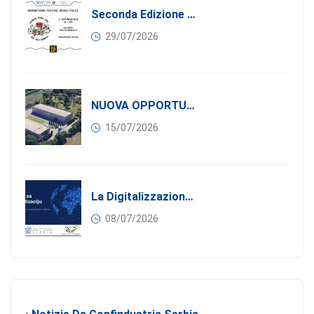
Seconda Edizione Di MANGIA. DONA. AMA: Quando La Gastronomia Incontra La Solidarietà, 11 Settembre 2026
29/07/2026
NUOVA OPPORTUNITÀ DI BUSINESS PER I SOCI DI CONFINDUSTRIA SERBIA: Affitasi Un Moderno Capannone Industriale A Pančevo – 1.200 M² Nella Zona Industriale
15/07/2026
La Digitalizzazione Come Motore Dell’internazionalizzazione
08/07/2026