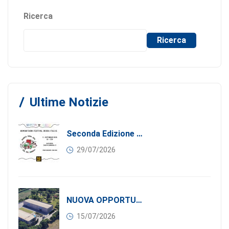
Ricerca
Ricerca
Ultime Notizie
Seconda Edizione Di MANGIA. DONA. AMA: Quando La Gastronomia Incontra La Solidarietà, 11 Settembre 2026
29/07/2026
NUOVA OPPORTUNITÀ DI BUSINESS PER I SOCI DI CONFINDUSTRIA SERBIA: Affitasi Un Moderno Capannone Industriale A Pančevo – 1.200 M² Nella Zona Industriale
15/07/2026