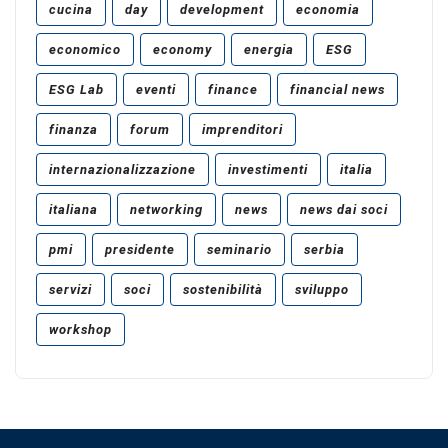
cucina
day
development
economia
economico
economy
energia
ESG
ESG Lab
eventi
finance
financial news
finanza
forum
imprenditori
internazionalizzazione
investimenti
italia
italiana
networking
news
news dai soci
pmi
presidente
seminario
serbia
servizi
soci
sostenibilità
sviluppo
workshop