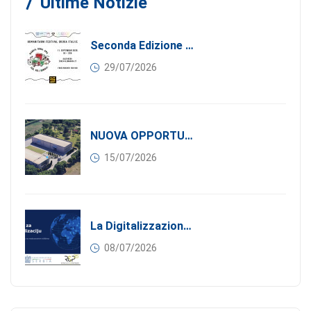
Ultime Notizie
Seconda Edizione Di MANGIA. DONA. AMA: Quando La Gastronomia Incontra La Solidarietà, 11 Settembre 2026
29/07/2026
NUOVA OPPORTUNITÀ DI BUSINESS PER I SOCI DI CONFINDUSTRIA SERBIA: Affitasi Un Moderno Capannone Industriale A Pančevo – 1.200 M² Nella Zona Industriale
15/07/2026
La Digitalizzazione Come Motore Dell’internazionalizzazione
08/07/2026