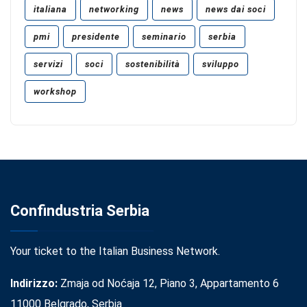
italiana
networking
news
news dai soci
pmi
presidente
seminario
serbia
servizi
soci
sostenibilità
sviluppo
workshop
Confindustria Serbia
Your ticket to the Italian Business Network.
Indirizzo:
Zmaja od Noćaja 12, Piano 3, Appartamento 6
11000 Belgrado, Serbia