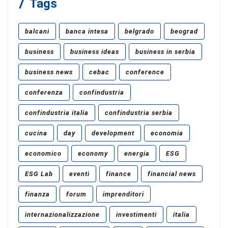
Tags
balcani
banca intesa
belgrado
beograd
business
business ideas
business in serbia
business news
cebac
conference
conferenza
confindustria
confindustria italia
confindustria serbia
cucina
day
development
economia
economico
economy
energia
ESG
ESG Lab
eventi
finance
financial news
finanza
forum
imprenditori
internazionalizzazione
investimenti
italia