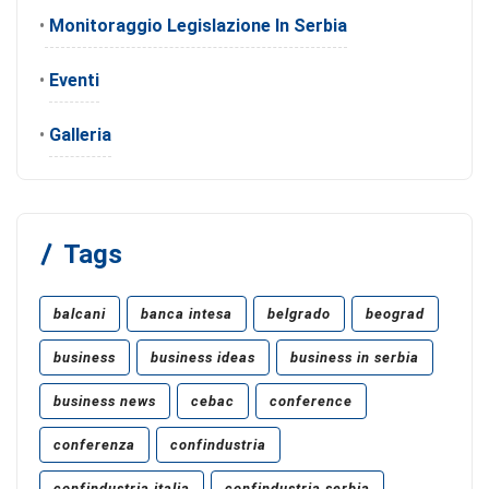
•
Monitoraggio Legislazione In Serbia
•
Eventi
•
Galleria
Tags
balcani
banca intesa
belgrado
beograd
business
business ideas
business in serbia
business news
cebac
conference
conferenza
confindustria
confindustria italia
confindustria serbia