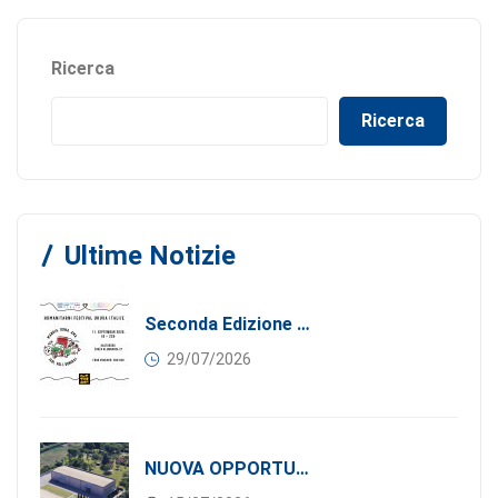
Ricerca
Ricerca
Ultime Notizie
Seconda Edizione Di MANGIA. DONA. AMA: Quando La Gastronomia Incontra La Solidarietà, 11 Settembre 2026
29/07/2026
NUOVA OPPORTUNITÀ DI BUSINESS PER I SOCI DI CONFINDUSTRIA SERBIA: Affitasi Un Moderno Capannone Industriale A Pančevo – 1.200 M² Nella Zona Industriale