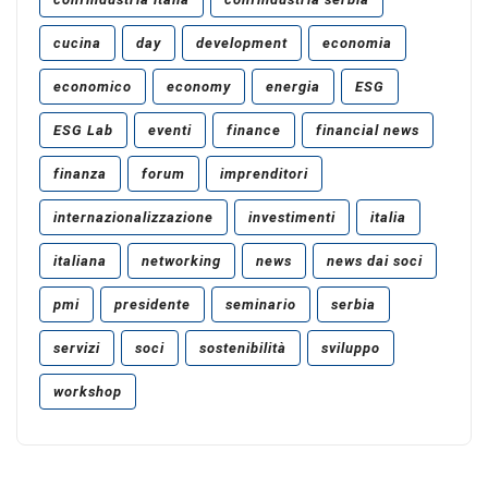
cucina
day
development
economia
economico
economy
energia
ESG
ESG Lab
eventi
finance
financial news
finanza
forum
imprenditori
internazionalizzazione
investimenti
italia
italiana
networking
news
news dai soci
pmi
presidente
seminario
serbia
servizi
soci
sostenibilità
sviluppo
workshop